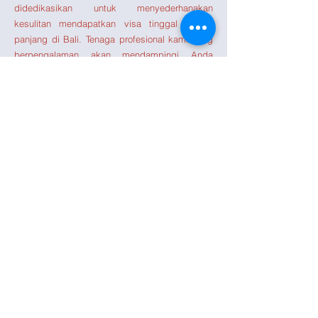
didedikasikan untuk menyederhanakan
kesulitan mendapatkan visa tinggal jangka
panjang di Bali. Tenaga profesional kami yang
berpengalaman akan mendampingi Anda
sepanjang proses, membantu Anda melewati
birokrasi Indonesia yang sering kali penuh
tantangan.
Kami berharap dapat membantu Anda
mencapai tujuan Anda untuk tinggal
dalam jangka panjang di Bali.
Butuh solusi segera
atas permasalahan
hukum Anda?
Dapatkan Solusi Hukum Anda Sekarang