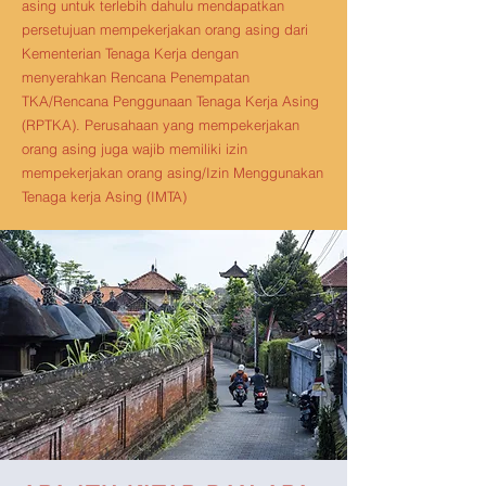
asing untuk terlebih dahulu mendapatkan
persetujuan mempekerjakan orang asing dari
Kementerian Tenaga Kerja dengan
menyerahkan Rencana Penempatan
TKA/Rencana Penggunaan Tenaga Kerja Asing
(RPTKA). Perusahaan yang mempekerjakan
orang asing juga wajib memiliki izin
mempekerjakan orang asing/Izin Menggunakan
Tenaga kerja Asing (IMTA)