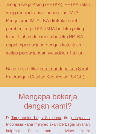
Tenaga Kerja Asing (RPTKA). RPTKA inilah
yang menjadi dasar penerbitan IMTA.
Pengaturan IMTA TKA dilakukan oleh
pemberi kerja TKA. IMTA berlaku paling
lama 1 tahun dan masa berlaku RPTKA
dapat diperpanjang dengan ketentuan
setiap perpanjangannya adalah 1 tahun.
Baca juga artikel
cara mandapatkan Surat
Keterangan Catatan Kepolosian (SKCK)
Mengapa bekerja
dengan kami?
Di
Tampubolon Legal Solutions
, tim
pengacara
Indonesia
kami menyediakan berbagai layanan
imigrasi. Salah satu aktivitas kami