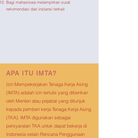
Bagi mahasiswa melampirkan surat
rekomendasi dari instansi terkait
APA ITU IMTA?
Izin Mempekerjakan Tenaga Kerja Asing
(IMTA) adalah izin tertulis yang diberikan
oleh Menteri atau pejabat yang ditunjuk
kepada pemberi kerja Tenaga Kerja Asing
(TKA). IMTA digunakan sebagai
persyaratan TKA untuk dapat bekerja di
Indonesia selain Rencana Penggunaan