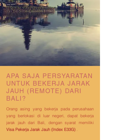
APA SAJA PERSYARATAN
UNTUK BEKERJA JARAK
JAUH (REMOTE) DARI
BALI?
Orang asing yang bekerja pada perusahaan
yang berlokasi di luar negeri,
dapat bekerja
jarak jauh dari Bali, dengan syarat memiliki
Visa Pekerja Jarak Jauh (Index E33G)
.