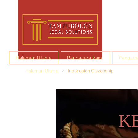
Halaman Utama
Pengacara kami
Pengaca
Halaman Utama
>
Indonesian Citizenship
K