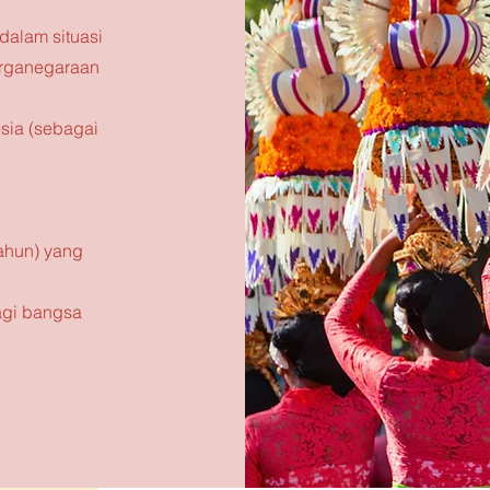
dalam situasi
rganegaraan
sia (sebagai
ahun) yang
agi bangsa