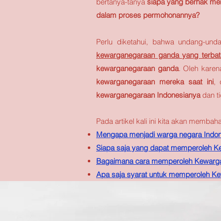
bertanya-tanya
siapa yang berhak men
dalam proses permohonannya?
Perlu diketahui, bahwa undang-un
kewarganegaraan ganda yang terbat
kewarganegaraan ganda
. Oleh kare
kewarganegaraan mereka saat ini
,
kewarganegaraan Indonesianya
dan t
Pada artikel kali ini kita akan membah
Mengapa menjadi warga negara Indon
Siapa saja yang dapat memperoleh K
Bagaimana cara memperoleh Kewarga
Apa saja syarat untuk memperoleh K